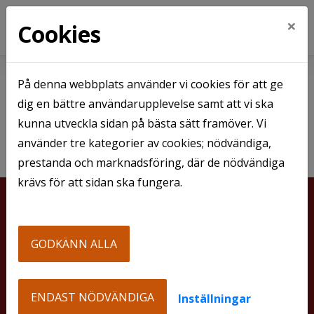
×
Cookies
Hem
Nyhetsarkiv
På denna webbplats använder vi cookies för att ge
Nyhetsarkiv
dig en bättre användarupplevelse samt att vi ska
kunna utveckla sidan på bästa sätt framöver. Vi
använder tre kategorier av cookies; nödvändiga,
prestanda och marknadsföring, där de nödvändiga
krävs för att sidan ska fungera.
Länsgården Fastigheter AB
GODKÄNN ALLA
Skolgatan 36 A,
Box 1530,
701 15 Örebro
ENDAST NÖDVÄNDIGA
Inställningar